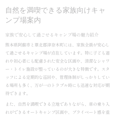
子どもと一緒に遊べるキャンプ場の選び方
自然を満喫できる家族向けキャ
週末に気軽に行けるキャンプ場の活用術
ンプ場案内
週末に訪れたい最新イベントとキャンプ情報
キャンプ場で開催される週末イベントの楽
家族で安心して過ごせるキャンプ場の魅力紹介
しみ方
熊本県阿蘇市と葦北郡津奈木町には、家族全員が安心し
熊本イベントとキャンプ場の最新情報をチ
て過ごせるキャンプ場が点在しています。特に子ども連
ェック
れや初心者にも配慮された安全な区画や、清潔なシャワ
今日行けるイベントとキャンプ場の組み合
ー・トイレ施設が整っているのが大きな特徴です。スタ
わせ術
ッフによる定期的な巡回や、管理体制がしっかりしてい
子ども向けキャンプ場イベントの注目ポイ
る場所も多く、万が一のトラブル時にも迅速な対応が期
ント
待できます。
週末を彩るキャンプ場イベントの選び方と
また、自然を満喫できる立地でありながら、車の乗り入
魅力
れができるオートキャンプ区画や、プライベート感を重