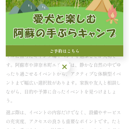
をしておくことで、より安全に楽しめます。初めて参加
する場合は、体験の難易度や所要時間もチェックし、無
理のない範囲で楽しむことをおすすめします。
週末を彩るキャンプ場イベントの選び方と魅力
週末の過ごし方を充実させるためには、自分たちのスタ
ご予約はこちら
イルに合ったキャンプ場イベントを選ぶことが大切で
す。阿蘇市や津奈木町エリアでは、静かな自然の中でゆ
ご予約はこちら
ったり過ごせるイベントから、アクティブな体験型イベ
ントまで幅広い選択肢があります。家族や友人と相談し
ながら、目的や予算に合ったイベントを見つけましょ
う。
選ぶ際は、イベントの内容だけでなく、設備やサービス
の充実度、アクセスの良さも重要なポイントです。たと