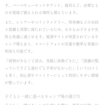
す。バーベキューセットやテント、寝具など、必要なも
家族の絆を深めるキャンプ場利用のコツ
のを現地で揃えられる場所も増えています。
キャンプ場で作る忘れられない思い出の作
り方
また、シャワーやコインランドリー、炊事棟などの水回
イベント情報を活かしたキャンプ場体験術
り設備も清潔に保たれているため、小さなお子さまや女
性も快適に過ごせます。電源サイトが用意されているキ
季節イベントと連動したキャンプ場の楽し
ャンプ場もあり、スマートフォンの充電や簡単な家電の
み方
利用も可能です。
アウトドア初心者も安心なキャンプ場選び
「荷物が少なくて済み、気軽に体験できた」「設備が整
っていて子ども連れでも不安がなかった」という口コミ
も多く、初心者やファミリーにとって利用しやすい環境
が整っています。
子どもと一緒に遊べるキャンプ場の選び方