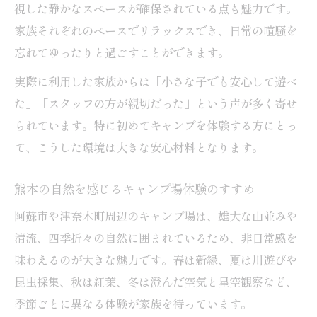
阿蘇・津奈木町の季節イベントで遊ぶ方法
視した静かなスペースが確保されている点も魅力です。
季節ごとに楽しめるキャンプ場イベント解
家族それぞれのペースでリラックスでき、日常の喧騒を
説
忘れてゆったりと過ごすことができます。
阿蘇の自然と連動したキャンプ場体験の魅
実際に利用した家族からは「小さな子でも安心して遊べ
力
た」「スタッフの方が親切だった」という声が多く寄せ
津奈木町で人気の家族向けイベント活用術
られています。特に初めてキャンプを体験する方にとっ
キャンプ場と季節イベントのおすすめ組み
て、こうした環境は大きな安心材料となります。
合わせ
熊本の自然を感じるキャンプ場体験のすすめ
子どもと一緒に体験する旬のイベント紹介
阿蘇市や津奈木町周辺のキャンプ場は、雄大な山並みや
安心設備が魅力のキャンプ場体験ガイド
清流、四季折々の自然に囲まれているため、非日常感を
初心者も安心の設備充実キャンプ場ガイド
味わえるのが大きな魅力です。春は新緑、夏は川遊びや
子連れで快適に過ごせるキャンプ場の選択
昆虫採集、秋は紅葉、冬は澄んだ空気と星空観察など、
法
季節ごとに異なる体験が家族を待っています。
設備と安全性で選ぶキャンプ場のポイント