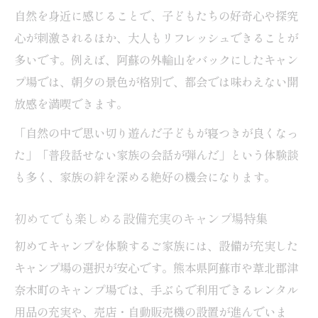
自然を身近に感じることで、子どもたちの好奇心や探究
家族に安心なキャンプ場のサービス一覧
心が刺激されるほか、大人もリフレッシュできることが
手ぶらで楽しめるキャンプ場利用術
多いです。例えば、阿蘇の外輪山をバックにしたキャン
手軽に楽しむアウトドアと子どもイベント
プ場では、朝夕の景色が格別で、都会では味わえない開
手軽に参加できるキャンプ場イベント活用
放感を満喫できます。
法
「自然の中で思い切り遊んだ子どもが寝つきが良くなっ
子どもと一緒に楽しむアウトドア体験のす
た」「普段話せない家族の会話が弾んだ」という体験談
すめ
も多く、家族の絆を深める絶好の機会になります。
無料で体験できるキャンプ場イベント特集
初心者向けキャンプ場アウトドアの魅力解
初めてでも楽しめる設備充実のキャンプ場特集
説
初めてキャンプを体験するご家族には、設備が充実した
キャンプ場で学ぶ子ども向けイベントの選
キャンプ場の選択が安心です。熊本県阿蘇市や葦北郡津
び方
奈木町のキャンプ場では、手ぶらで利用できるレンタル
この地域で思い出を作るキャンプ場活用法
用品の充実や、売店・自動販売機の設置が進んでいま