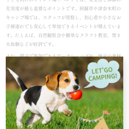
充実度が最も重要なポイントです。阿蘇市や津奈木町の
キャンプ場では、スタッフが常駐し、初心者や小さなお
子様連れでも安心して参加できるイベントが増えていま
す。たとえば、自然観察会や簡単なクラフト教室、焚き
火体験などが好評です。
また、親子で参加できるワークショップや、地元の食材
を使ったクッキング体験も人気です。こうしたイベント
は、子どもが自分で考え、手を動かすことで達成感を味
わえるのが魅力です。利用者の声として「初めてのキャ
ンプでも子どもが安心して遊べた」「スタッフのサポー
トが手厚かった」という口コミも多く見られます。
注意点としては、参加年齢や定員、持ち物などの事前確
認が必要です。また、急な天候変化や体調不良への備え