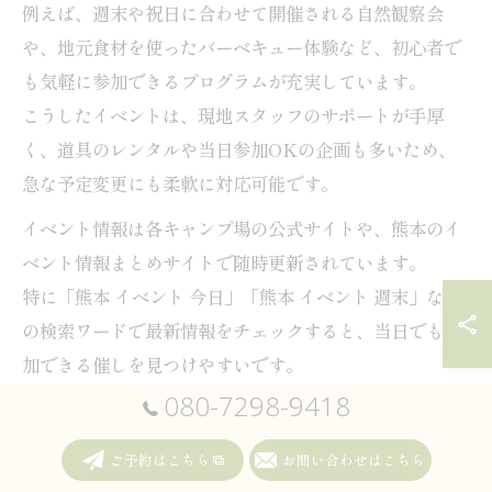
例えば、週末や祝日に合わせて開催される自然観察会
や、地元食材を使ったバーベキュー体験など、初心者で
も気軽に参加できるプログラムが充実しています。
こうしたイベントは、現地スタッフのサポートが手厚
く、道具のレンタルや当日参加OKの企画も多いため、
急な予定変更にも柔軟に対応可能です。
イベント情報は各キャンプ場の公式サイトや、熊本のイ
ベント情報まとめサイトで随時更新されています。
特に「熊本 イベント 今日」「熊本 イベント 週末」など
の検索ワードで最新情報をチェックすると、当日でも参
加できる催しを見つけやすいです。
注意点として、人気イベントは早めに定員に達する場合
080-7298-9418
もあるため、気になる企画はこまめに情報を確認し、事
ご予約はこちら
お問い合わせはこちら
前に問い合わせをするのがおすすめです。