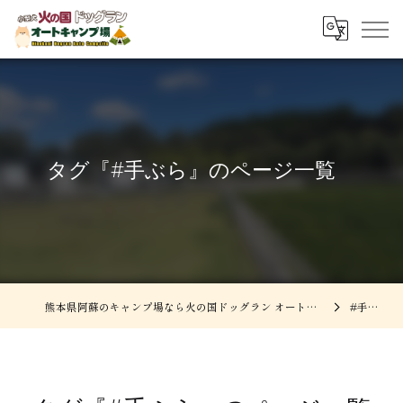
タグ『#手ぶら』のページ一覧
熊本県阿蘇のキャンプ場なら火の国ドッグラン オートキャンプ場
#手ぶら