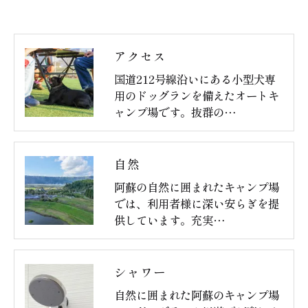
用停止の手続を定めさせて頂いております。
ご本人である事を確認のうえ、対応させて頂きま
す。
アクセス
個人情報の開示･訂正･削除・利用停止の具体的手続
国道212号線沿いにある小型犬専
ご予約はこちら
きにつきましては、お電話でお問合せ下さい。
用のドッグランを備えたオートキ
ャンプ場です。抜群の…
自然
阿蘇の自然に囲まれたキャンプ場
では、利用者様に深い安らぎを提
供しています。充実…
シャワー
自然に囲まれた阿蘇のキャンプ場