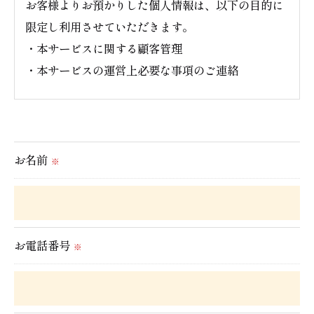
お客様よりお預かりした個人情報は、以下の目的に
限定し利用させていただきます。
・本サービスに関する顧客管理
・本サービスの運営上必要な事項のご連絡
＜個人情報の提供について＞
当社ではお客様の同意を得た場合または法令に定め
られた場合を除き、
お名前
※
取得した個人情報を第三者に提供することはいたし
ません。
＜個人情報の委託について＞
お電話番号
※
当社では、利用目的の達成に必要な範囲において、
個人情報を外部に委託する場合があります。
これらの委託先に対しては個人情報保護契約等の措