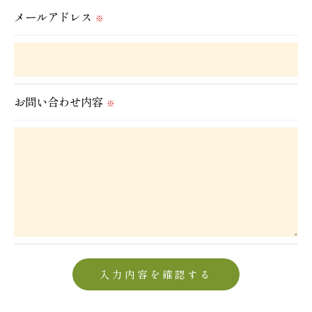
メールアドレス
置をとり、適切な監督を行います。
※
＜個人情報の安全管理＞
当社では、個人情報の漏洩等がなされないよう、適
お問い合わせ内容
切に安全管理対策を実施します。
※
＜個人情報を与えなかった場合に生じる結果＞
必要な情報を頂けない場合は、それに対応した当社
のサービスをご提供できない場合がございますので
予めご了承ください。
＜個人情報の開示･訂正・削除･利用停止の手続につ
いて＞
当社では、お客様の個人情報の開示･訂正･削除・利