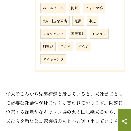
ホームページ
阿蘇
キャンプ場
火の国豆柴犬舎
電源
水道
ソロキャンプ
家族連れ
レンタル
川遊び
手ぶら
初心者
デイキャンプ
仔犬のころから兄弟姉妹と接していると、犬社会にとっ
ご予約はこちら
て必要な社会性が身に付くと言われております。阿蘇に
位置する緑豊かなキャンプ場の火の国豆柴犬舎から、仔
犬たちを新たなご家族様のもとへと送り出しています。