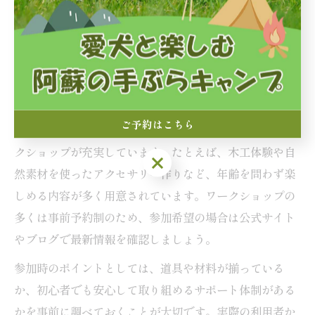
め、初めて利用する方にとって安心材料となります。口
コミや写真を活用し、現地の雰囲気や楽しみ方を事前に
イメージしておくのがおすすめです。
親子で参加できる菊陽町のキャンプ場ワークショップ
ご予約はこちら
菊陽町のキャンプ場では、親子で一緒に参加できるワー
クショップが充実しています。たとえば、木工体験や自
ご予約はこちら
然素材を使ったアクセサリー作りなど、年齢を問わず楽
しめる内容が多く用意されています。ワークショップの
多くは事前予約制のため、参加希望の場合は公式サイト
やブログで最新情報を確認しましょう。
参加時のポイントとしては、道具や材料が揃っている
か、初心者でも安心して取り組めるサポート体制がある
かを事前に調べておくことが大切です。実際の利用者か