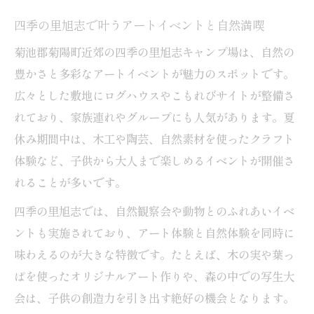
穴場を探すなら熊本の涼しいキャンプ場へ
四季の里旭志で叶うアートイベントと自然満喫
熊本で見つける涼しい穴場キャンプ場の選
菊池郡菊陽町近郊の四季の里旭志キャンプ場は、自然の
び方
豊かさと多彩なアートイベントが魅力のスポットです。
キャンプ場アートイベントが楽しめる涼ス
広々とした敷地にログハウスやこもれびサイトが整備さ
ポット特集
れており、家族連れやグループにも人気があります。夏
子供と一緒に過ごす穴場キャンプ場アート
休み期間中は、木工や陶芸、自然素材を使ったクラフト
体験
体験など、子供から大人まで楽しめるイベントが開催さ
四季の里旭志キャンプ場こもれびサイトの
れることが多いです。
魅力
四季の里旭志では、自然観察会や動物とのふれあいイベ
キャンプ場アートイベントと涼しさを両立
ントも実施されており、アート体験と自然体験を同時に
するコツ
味わえるのが大きな特徴です。たとえば、木の実や葉っ
8月に注目の阿蘇アートイベント満喫ガイド
ぱを使ったオリジナルアート作りや、森の中での写生大
8月おすすめの阿蘇キャンプ場アートイベン
会は、子供の創造力を引き出す絶好の機会となります。
ト情報