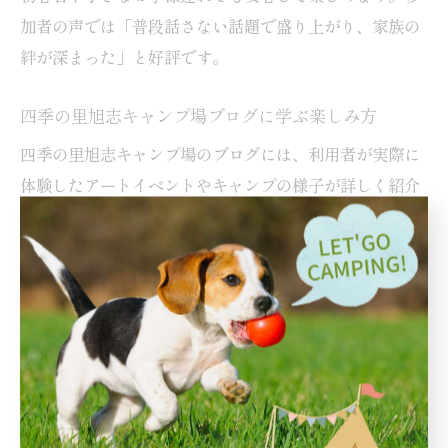
加者の声では「普段話さない話題で盛り上がり、家族の
絆が深まった」と好評です。
四季の里旭志キャンプ場ブログに学ぶ楽しみ方
四季の里旭志キャンプ場のブログには、利用者が実際に
体験したアートイベントやキャンプの様子が詳しく紹介
されています。ブログを参考にすると、イベント参加時
の持ち物や注意点、現地での過ごし方のヒントが得られ
ます。特に「細かすぎる」設備情報や、こもれびサイト
など人気区画の体験談は計画時の大きな助けとなるでし
ょう。
また、ブログを通じてイベントの最新情報や、季節ごと
のおすすめプランを知ることができます。実際に参加し
た家族の感想や、失敗・成功体験も掲載されているた