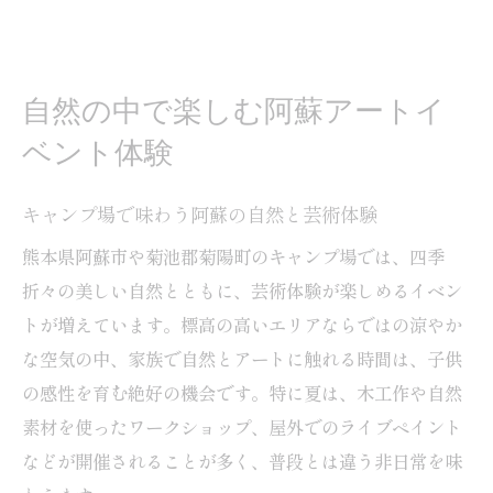
の過ごし方
熊本のキャンプ場で楽しむ子供向けアート
体験
自然の中で楽しむ阿蘇アートイ
自然の中で育む感性とキャンプ場ならでは
ベント体験
の魅力
子供もワクワク菊陽町のキャンプ場アート特集
キャンプ場で味わう阿蘇の自然と芸術体験
キャンプ場で子供が夢中になるアートイベ
熊本県阿蘇市や菊池郡菊陽町のキャンプ場では、四季
ント体験
折々の美しい自然とともに、芸術体験が楽しめるイベン
菊陽町のキャンプ場で人気の子供向けアー
トが増えています。標高の高いエリアならではの涼やか
ト体験
な空気の中、家族で自然とアートに触れる時間は、子供
キャンプ場アートイベントで家族時間が深
の感性を育む絶好の機会です。特に夏は、木工作や自然
まる理由
素材を使ったワークショップ、屋外でのライブペイント
四季の里旭志キャンプ場ブログに学ぶ楽し
などが開催されることが多く、普段とは違う非日常を味
み方