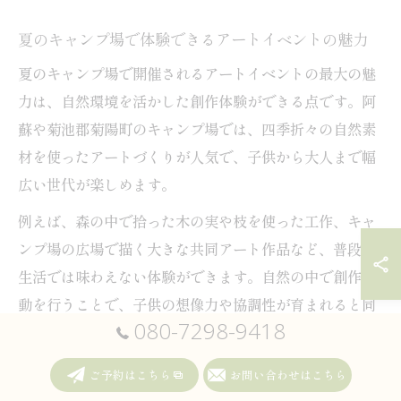
夏のキャンプ場で体験できるアートイベントの魅力
夏のキャンプ場で開催されるアートイベントの最大の魅
力は、自然環境を活かした創作体験ができる点です。阿
蘇や菊池郡菊陽町のキャンプ場では、四季折々の自然素
材を使ったアートづくりが人気で、子供から大人まで幅
広い世代が楽しめます。
例えば、森の中で拾った木の実や枝を使った工作、キャ
ンプ場の広場で描く大きな共同アート作品など、普段の
生活では味わえない体験ができます。自然の中で創作活
動を行うことで、子供の想像力や協調性が育まれると同
080-7298-9418
時に、家族の思い出作りにも最適です。また、屋外イベ
ントのため、感染症対策の観点からも安心して参加でき
ご予約はこちら
お問い合わせはこちら
る点が評価されています。