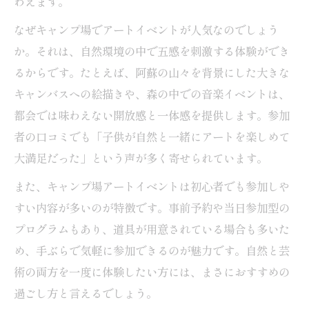
わえます。
親子で参加できる菊陽町のキャンプ場ワー
なぜキャンプ場でアートイベントが人気なのでしょう
クショップ
か。それは、自然環境の中で五感を刺激する体験ができ
家族で参加したい夏のキャンプ場アート体験
るからです。たとえば、阿蘇の山々を背景にした大きな
家族で楽しむキャンプ場の夏限定アートイ
キャンバスへの絵描きや、森の中での音楽イベントは、
ベント
都会では味わえない開放感と一体感を提供します。参加
者の口コミでも「子供が自然と一緒にアートを楽しめて
キャンプ場アートイベントで心に残る家族
大満足だった」という声が多く寄せられています。
の思い出作り
熊本で人気のキャンプ場アート体験を徹底
また、キャンプ場アートイベントは初心者でも参加しや
解説
すい内容が多いのが特徴です。事前予約や当日参加型の
子供連れキャンプ場で夏を満喫するアート
プログラムもあり、道具が用意されている場合も多いた
体験術
め、手ぶらで気軽に参加できるのが魅力です。自然と芸
術の両方を一度に体験したい方には、まさにおすすめの
キャンプ場で家族が安心して過ごせる工夫
過ごし方と言えるでしょう。
とは