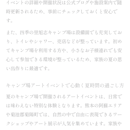
イベントの詳細や開催状況は公式ブログや施設案内で随
夏のキャンプ場で体験できるアートイベン
時更新されるため、事前にチェックしておくと安心で
トの魅力
す。
8月開催のキャンプ場アートイベントを徹底
また、四季の里旭志キャンプ場は設備面でも充実してお
解説
り、トイレやシャワー、売店などが整っています。初め
阿蘇の自然とアートを楽しめる注目キャン
てキャンプ場を利用する方や、小さなお子様連れでも安
プ場特集
心して参加できる環境が整っているため、家族の夏の思
子供も参加できる8月のキャンプ場アート体
い出作りに最適です。
験
キャンプ場アートイベントで心動く夏時間の過ごし方
アウトドア体験を彩る熊本キャンプ場アート
夏のキャンプ場で開催されるアートイベントは、日常で
アウトドアとアートが融合する熊本のキャ
は味わえない特別な体験となります。熊本の阿蘇エリア
ンプ場体験
や菊池郡菊陽町では、自然の中で自由に表現できるワー
キャンプ場の自然を活かしたアートイベン
クショップやアート展示が人気を集めています。家族や
ト紹介