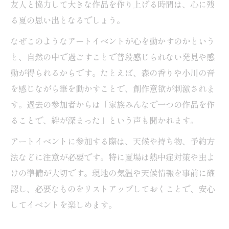
友人と協力して大きな作品を作り上げる時間は、心に残
親子で楽しむ熊本キャンプ場アウトドアア
る夏の思い出となるでしょう。
ート体験
なぜこのようなアートイベントが心を動かすのかという
キャンプ場アートイベントが人気の理由を
と、自然の中で過ごすことで普段感じられない発見や感
解説
動が得られるからです。たとえば、森の香りや小川の音
アウトドア好き必見のキャンプ場アート体
を感じながら筆を動かすことで、創作意欲が刺激されま
験術
す。過去の参加者からは「家族みんなで一つの作品を作
ることで、絆が深まった」という声も聞かれます。
アートイベントに参加する際は、天候や持ち物、予約方
法などに注意が必要です。特に夏場は熱中症対策や虫よ
けの準備が大切です。現地の気温や天候情報を事前に確
認し、必要なものをリストアップしておくことで、安心
してイベントを楽しめます。