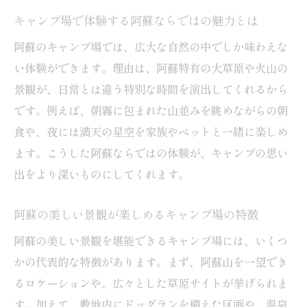
ペット可キャンプ場での過ごし方と注意点
キャンプ場で体験する阿蘇ならではの魅力とは
安全安心なキャンプ場選びのポイントまと
阿蘇のキャンプ場では、広大な自然の中でしか味わえな
め
い体験ができます。理由は、阿蘇特有の大草原や火山の
予約不要で楽しむ阿蘇のキャンプ場情報
景観が、日常とは違う特別な時間を演出してくれるから
予約なしで利用可能なキャンプ場の魅力
です。例えば、朝霧に包まれた山並みを眺めながらの朝
阿蘇エリアの予約不要キャンプ場の特徴解
食や、夜には満天の星空を家族やペットと一緒に楽しめ
説
ます。こうした阿蘇ならではの体験が、キャンプの思い
思い立ったら行けるキャンプ場情報まとめ
出をより深いものにしてくれます。
混雑時の予約不要キャンプ場利用のコツ
阿蘇の美しい景観が楽しめるキャンプ場の特徴
予約なしで楽しむ阿蘇キャンプ場の注意点
自由気ままに楽しむキャンプ場の選び方
阿蘇の美しい景観を堪能できるキャンプ場には、いくつ
かの代表的な特徴があります。まず、阿蘇山を一望でき
コテージ利用も快適な熊本県阿蘇の魅力
るロケーションや、広々とした草原サイトが挙げられま
キャンプ場のコテージ利用で快適な滞在を
す。加えて、敷地内にドッグランを備えた区画や、温泉