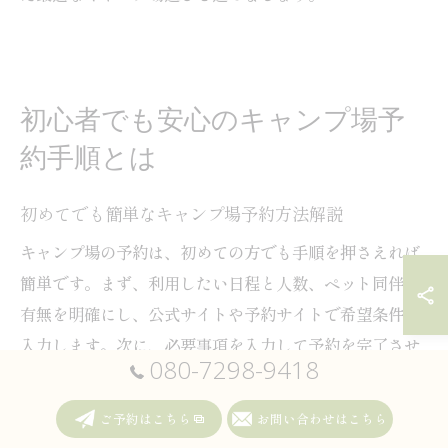
初心者でも安心のキャンプ場予
約手順とは
初めてでも簡単なキャンプ場予約方法解説
キャンプ場の予約は、初めての方でも手順を押さえれば
簡単です。まず、利用したい日程と人数、ペット同伴の
有無を明確にし、公式サイトや予約サイトで希望条件を
入力します。次に、必要事項を入力して予約を完了させ
080-7298-9418
ます。阿蘇市小里エリアのキャンプ場では、インターネ
ット予約が主流で、手軽に希望の区画を選べるのが特徴
ご予約はこちら
お問い合わせはこちら
です。事前に設備やペット可否を確認することが、快適