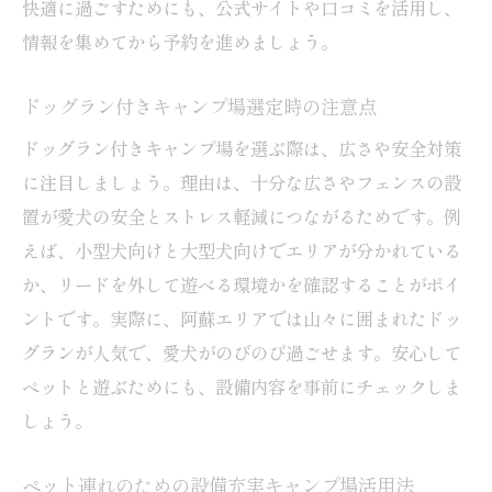
案内
快適に過ごすためにも、公式サイトや口コミを活用し、
情報を集めてから予約を進めましょう。
絶景と癒やしが魅力の阿蘇のキャンプ場案
内
ドッグラン付きキャンプ場選定時の注意点
温泉やシャワー設備が整うキャンプ場特集
ドッグラン付きキャンプ場を選ぶ際は、広さや安全対策
リラクゼーション重視のキャンプ場の選び
に注目しましょう。理由は、十分な広さやフェンスの設
方
置が愛犬の安全とストレス軽減につながるためです。例
阿蘇で心地よい休日を過ごせるキャンプ場
えば、小型犬向けと大型犬向けでエリアが分かれている
紹介
か、リードを外して遊べる環境かを確認することがポイ
自然とリラックス空間を満喫できるキャン
ントです。実際に、阿蘇エリアでは山々に囲まれたドッ
プ場
グランが人気で、愛犬がのびのび過ごせます。安心して
家族やペットと楽しむ癒しのキャンプ場体
ペットと遊ぶためにも、設備内容を事前にチェックしま
験
しょう。
ペット連れのための設備充実キャンプ場活用法