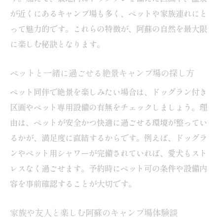
実現
が近くにあるキャンプ場も多く、ペットや家族連れにと
阿蘇の自然を満喫できるコテージキャンプ
って魅力的です。これらの特徴が、阿蘇の自然を最大限
場選び
に楽しむ秘訣となります。
家族やグループに最適なキャンプ場のコテ
ージ活用
ペットと一緒に過ごせる絶景キャンプ場の探し方
設備充実のコテージ付きキャンプ場の魅力
ペット同伴で絶景を楽しみたい場合は、ドッグラン付き
コテージ利用時のキャンプ場予約方法とポ
区画やペット専用設備の有無をチェックしましょう。理
イント
由は、ペットが安全かつ快適に過ごせる環境が整ってい
ペット同伴可能なコテージ付きキャンプ場
るかが、満足度に直結するからです。例えば、ドッグラ
の特徴
ンやペット用シャワーが完備されていれば、愛犬もスト
ドッグラン付きキャンプ場で愛犬と過ごす休日
レスなく過ごせます。予約時にペット可の条件や設備内
ドッグラン付きキャンプ場で叶える快適体
容を事前確認することが大切です。
験
家族や友人と楽しむ阿蘇のキャンプ場体験談
愛犬と楽しむドッグランキャンプ場の選び