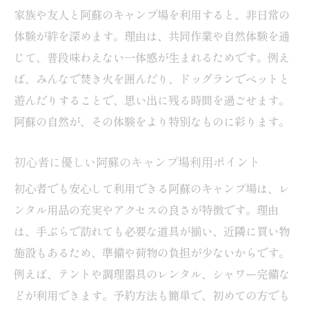
方
家族や友人と阿蘇のキャンプ場を利用すると、非日常の
体験が絆を深めます。理由は、共同作業や自然体験を通
阿蘇で人気のドッグランキャンプ場の特徴
じて、普段味わえない一体感が生まれるためです。例え
ペットと遊べるキャンプ場のおすすめポイ
ば、みんなで焚き火を囲んだり、ドッグランでペットと
ント
遊んだりすることで、思い出に残る時間を過ごせます。
ドッグラン利用時のキャンプ場マナーと注
阿蘇の自然が、その体験をより特別なものに彩ります。
意点
家族も愛犬も満足するキャンプ場の楽しみ
初心者に優しい阿蘇のキャンプ場利用ポイント
方
初心者でも安心して利用できる阿蘇のキャンプ場は、レ
阿蘇の無料や穴場キャンプ場を探すポイント
ンタル用品の充実やアクセスの良さが特徴です。理由
無料で利用できる阿蘇のキャンプ場選び方
は、手ぶらで訪れても必要な道具が揃い、近隣に買い物
穴場キャンプ場を見つけるための情報収集
施設もあるため、準備や荷物の負担が少ないからです。
法
例えば、テントや調理器具のレンタル、シャワー完備な
リーズナブルなキャンプ場の特徴と選び方
どが利用できます。予約方法も簡単で、初めての方でも