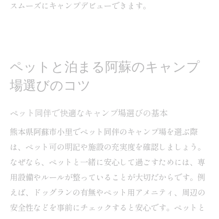
阿蘇の隠れた名所キャンプ場の楽しみ方
スムーズにキャンプデビューできます。
無料キャンプ場利用時の注意点とマナー
コスパ重視で選ぶ阿蘇のキャンプ場比較
初心者でも安心のキャンプ場予約手順とは
ペットと泊まる阿蘇のキャンプ
初めてでも簡単なキャンプ場予約方法解説
場選びのコツ
ネットで予約できる阿蘇のキャンプ場の魅
力
ペット同伴で快適なキャンプ場選びの基本
キャンプ場予約時の注意点とポイント紹介
熊本県阿蘇市小里でペット同伴のキャンプ場を選ぶ際
初心者向けキャンプ場予約の流れとコツ
は、ペット可の明記や施設の充実度を確認しましょう。
ペット同伴時のキャンプ場予約手順の詳細
なぜなら、ペットと一緒に安心して過ごすためには、専
スムーズに予約するためのキャンプ場活用
用設備やルールが整っていることが大切だからです。例
術
えば、ドッグランの有無やペット用アメニティ、周辺の
絶景とリラクゼーション両立の阿蘇キャンプ場
安全性などを事前にチェックすると安心です。ペットと