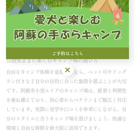
者や周囲の環境への配慮が求められます。現地でのルー
ルやマナーを守り、ペットのリード着用や糞の始末など
を徹底しましょう。設備によっては利用制限がある場合
もあるため、事前に問い合わせや公式情報の確認をおす
すめします。
ご予約はこちら
自由気ままに楽しむキャンプ場の選び方
ご予約はこちら
自由なキャンプ体験を重視するなら、ペット可やドッグ
ラン付きなど自分の目的に合った施設を選ぶことが大切
です。阿蘇市小里エリアのキャンプ場は、絶景と利便性
を兼ね備えており、初心者からベテランまで幅広く対応
しています。実際に見学や口コミを参考にしながら、自
分のスタイルに合うキャンプ場を選びましょう。快適な
環境と自由な時間を最大限に活用できます。