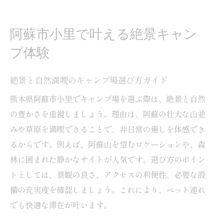
ペットと一緒に過ごせる絶景キャンプ場の
探し方
阿蘇市小里で叶える絶景キャン
家族や友人と楽しむ阿蘇のキャンプ場体験
プ体験
談
初心者に優しい阿蘇のキャンプ場利用ポイ
絶景と自然満喫のキャンプ場選び方ガイド
ント
熊本県阿蘇市小里でキャンプ場を選ぶ際は、絶景と自然
ペットと泊まる阿蘇のキャンプ場選びのコツ
の豊かさを重視しましょう。理由は、阿蘇の壮大な山並
ペット同伴で快適なキャンプ場選びの基本
みや草原を満喫できることで、非日常の癒しを体感でき
ドッグラン付きキャンプ場選定時の注意点
るからです。例えば、阿蘇山を望むロケーションや、森
ペット連れのための設備充実キャンプ場活
林に囲まれた静かなサイトが人気です。選び方のポイン
用法
トとしては、景観の良さ、アクセスの利便性、必要な設
阿蘇でペットと泊まるキャンプ場の魅力と
備の充実度を確認しましょう。これにより、ペット連れ
は
でも快適な滞在が叶います。