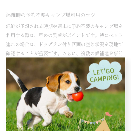
混雑時の予約不要キャンプ場利用のコツ
混雑が予想される時期や週末に予約不要のキャンプ場を
利用する際は、早めの到着がポイントです。特にペット
連れの場合は、ドッグラン付き区画の空き状況を現地で
確認することが重要です。さらに、複数の候補地を事前
にリストアップしておけば、満場時にも柔軟に対応でき
ます。チェックリストを活用し、必要な道具や食材を準
備しておくことで、混雑時もスムーズにキャンプを楽し
むことができます。
予約なしで楽しむ阿蘇キャンプ場の注意点
予約不要のキャンプ場利用時は、混雑や設備の利用状況
に注意が必要です。特にペット同伴の場合は、他の利用