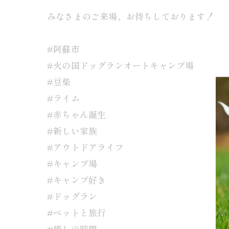
みなさまのご来場、お待ちしております！
#阿蘇市
#火の国ドッグランオートキャンプ場
#豆柴
#ライム
#赤ちゃん誕生
#新しい家族
#アウトドアライフ
#キャンプ場
#キャンプ好き
#ドッグラン
#ペットと旅行
#癒しの時間