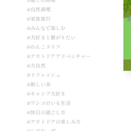
#自然満喫
#家族旅行
#みんなで楽しむ
#犬好きと繋がりたい
#わんこライフ
#アウトドアアドベンチャー
#大自然
#リフレッシュ
#新しい命
#キャンプ大好き
#ワンコのいる生活
#休日の過ごし方
#アウトドアの楽しみ方
#しばたーず